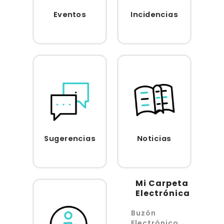
Eventos
Incidencias
Acceder
Acceder
Sugerencias
Noticias
Acceder
Acceder
Mi Carpeta
Electrónica
Buzón
Electrónico