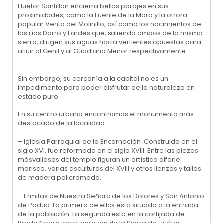
Huétor Santillán encierra bellos parajes en sus
proximidades, como la Fuente de la Mora y la otrora
popular Venta del Molinillo, así como los nacimientos de
los ríos Darro y Fardes que, saliendo ambos de la misma
sierra, dirigen sus aguas hacia vertientes opuestas para
afluir al Genil y al Guadiana Menor respectivamente.
Sin embargo, su cercanía a la capital no es un
impedimento para poder disfrutar de la naturaleza en
estado puro.
En su centro urbano encontramos el monumento más
destacado de la localidad:
– Iglesia Parroquial de la Encarnación :Construida en el
siglo XVI, fue reformada en el siglo XVIII. Entre las piezas
másvaliosas del templo figuran un artístico alfarje
morisco, varias esculturas del XVIII y otros lienzos y tallas
de madera policromada.
– Ermitas de Nuestra Señora de los Dolores y San Antonio
de Padua. La primera de ellas está situada a la entrada
de la población. La segunda está en la cortijada de
Prado Negro, en el corazón de la Sierra de Huétor.