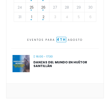
24
25
26
27
28
29
30
31
1
2
3
4
5
6
4TH
EVENTOS PARA
AGOSTO
16:00 - 17:30
DANZAS DEL MUNDO EN HUÉTOR
SANTILLÁN