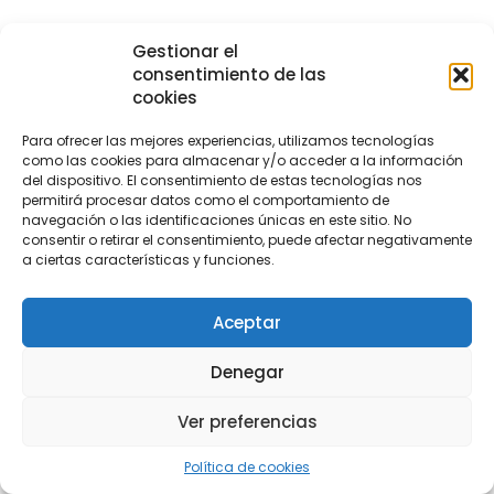
Gestionar el
consentimiento de las
cookies
Educación, Cultura y
Para ofrecer las mejores experiencias, utilizamos tecnologías
Deportes
como las cookies para almacenar y/o acceder a la información
del dispositivo. El consentimiento de estas tecnologías nos
Huetor Santillán
permitirá procesar datos como el comportamiento de
navegación o las identificaciones únicas en este sitio. No
Competencias y Servicios
consentir o retirar el consentimiento, puede afectar negativamente
a ciertas características y funciones.
ACCEDER
Aceptar
Denegar
Gestión Fiscal y
Ver preferencias
Tributaria
Política de cookies
Huetor Santillán